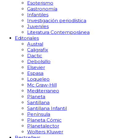
Esoterismo
Gastronomía
Infantiles
Investigación periodística
Juveniles
Literatura Contemporánea
Editoriales
Austral
Caligrafix
Dactic
Debolsillo
Elsevier
Espasa
Loqueleo
Mc Graw-Hill
Mediterraneo
Planeta
Santillana
Santillana Infantil
Península
Planeta Cómic
Planetalector
Wolters Kluwer
Bestsellers