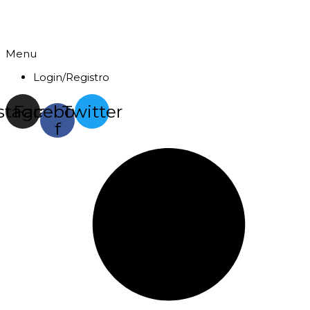
Menu
Login/Registro
stagram
Facebook-
Twitter
f