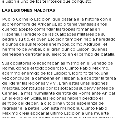
alusión a uno de los territorios que conquistó.
LAS LEGIONES MALDITAS
Publio Cornelio Escipión, que pasaría a la historia con el
sobrenombre de Africanus, solo tenía veintiséis años
cuando aceptó comandar las tropas romanas en
Hispania. Heredero de las cualidades militares de su
padre y su tío, el joven Escipión también había heredado
algunos de sus feroces enemigos, como Asdrúbal, el
hermano de Aníbal, o el gran púnico Giscón, quienes
planeaban derrotar a su ejército en el campo de batalla.
Sus opositores lo acechaban asimismo en el Senado de
Roma, donde el todopoderoso Quinto Fabio Máximo,
acérrimo enemigo de los Escipión, logró forzarlo, una
vez concluida la campaña en Hispania, a aceptar la tarea
de liderar las legiones V y VI. Eran estas unas legiones
malditas, constituidas por los soldados supervivientes de
Cannae, la más humillante derrota de Roma ante Aníbal.
En el exilio en Sicilia, las legiones habían perdido el
sentido del deber, la disciplina y toda esperanza de
regresar a la patria. Con esta maniobra, Quinto Fabio
Máximo creía abocar al último Escipión a una muerte