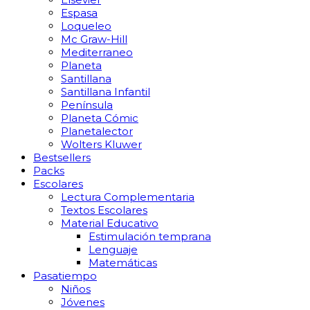
Espasa
Loqueleo
Mc Graw-Hill
Mediterraneo
Planeta
Santillana
Santillana Infantil
Península
Planeta Cómic
Planetalector
Wolters Kluwer
Bestsellers
Packs
Escolares
Lectura Complementaria
Textos Escolares
Material Educativo
Estimulación temprana
Lenguaje
Matemáticas
Pasatiempo
Niños
Jóvenes