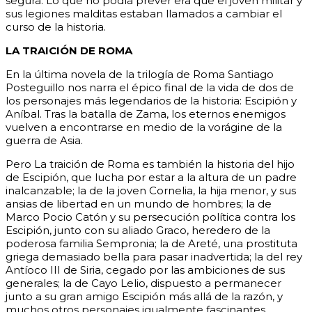
segura. Lo que no podía prever era que el joven militar y
sus legiones malditas estaban llamados a cambiar el
curso de la historia.
LA TRAICIÓN DE ROMA
En la última novela de la trilogía de Roma Santiago
Posteguillo nos narra el épico final de la vida de dos de
los personajes más legendarios de la historia: Escipión y
Aníbal. Tras la batalla de Zama, los eternos enemigos
vuelven a encontrarse en medio de la vorágine de la
guerra de Asia.
Pero La traición de Roma es también la historia del hijo
de Escipión, que lucha por estar a la altura de un padre
inalcanzable; la de la joven Cornelia, la hija menor, y sus
ansias de libertad en un mundo de hombres; la de
Marco Pocio Catón y su persecución política contra los
Escipión, junto con su aliado Graco, heredero de la
poderosa familia Sempronia; la de Areté, una prostituta
griega demasiado bella para pasar inadvertida; la del rey
Antíoco III de Siria, cegado por las ambiciones de sus
generales; la de Cayo Lelio, dispuesto a permanecer
junto a su gran amigo Escipión más allá de la razón, y
muchos otros personajes igualmente fascinantes.