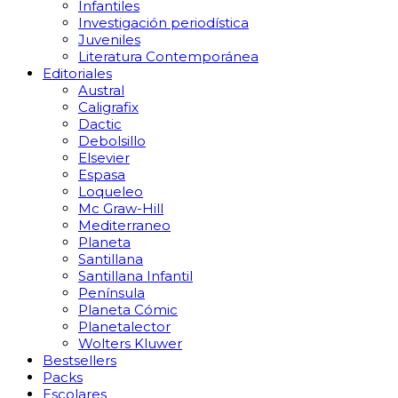
Infantiles
Investigación periodística
Juveniles
Literatura Contemporánea
Editoriales
Austral
Caligrafix
Dactic
Debolsillo
Elsevier
Espasa
Loqueleo
Mc Graw-Hill
Mediterraneo
Planeta
Santillana
Santillana Infantil
Península
Planeta Cómic
Planetalector
Wolters Kluwer
Bestsellers
Packs
Escolares