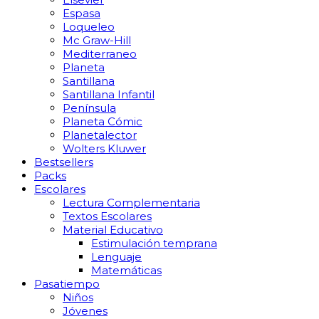
Espasa
Loqueleo
Mc Graw-Hill
Mediterraneo
Planeta
Santillana
Santillana Infantil
Península
Planeta Cómic
Planetalector
Wolters Kluwer
Bestsellers
Packs
Escolares
Lectura Complementaria
Textos Escolares
Material Educativo
Estimulación temprana
Lenguaje
Matemáticas
Pasatiempo
Niños
Jóvenes