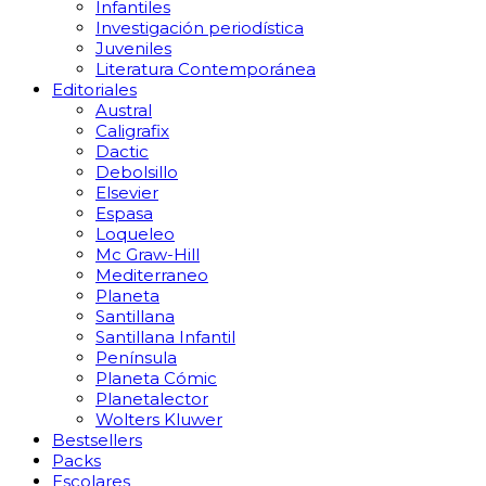
Infantiles
Investigación periodística
Juveniles
Literatura Contemporánea
Editoriales
Austral
Caligrafix
Dactic
Debolsillo
Elsevier
Espasa
Loqueleo
Mc Graw-Hill
Mediterraneo
Planeta
Santillana
Santillana Infantil
Península
Planeta Cómic
Planetalector
Wolters Kluwer
Bestsellers
Packs
Escolares