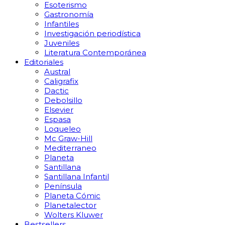
Esoterismo
Gastronomía
Infantiles
Investigación periodística
Juveniles
Literatura Contemporánea
Editoriales
Austral
Caligrafix
Dactic
Debolsillo
Elsevier
Espasa
Loqueleo
Mc Graw-Hill
Mediterraneo
Planeta
Santillana
Santillana Infantil
Península
Planeta Cómic
Planetalector
Wolters Kluwer
Bestsellers