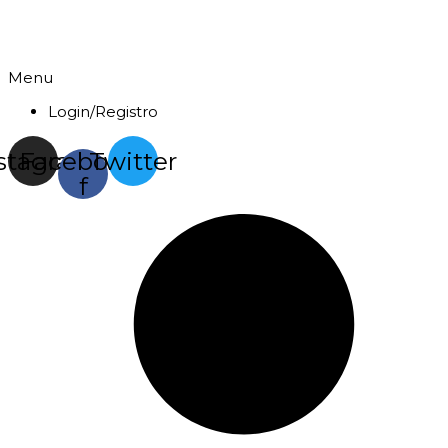
Menu
Login/Registro
stagram
Facebook-
Twitter
f