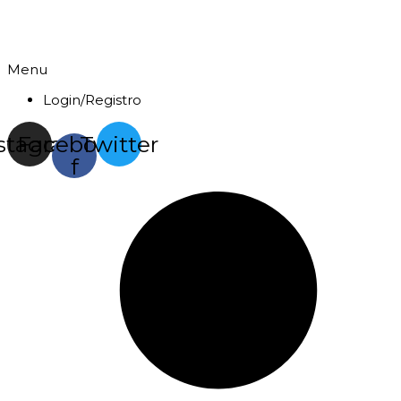
Menu
Login/Registro
stagram
Facebook-
Twitter
f