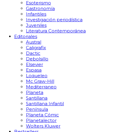
Esoterismo
Gastronomía
Infantiles
Investigación periodística
Juveniles
Literatura Contemporánea
Editoriales
Austral
Caligrafix
Dactic
Debolsillo
Elsevier
Espasa
Loqueleo
Mc Graw-Hill
Mediterraneo
Planeta
Santillana
Santillana Infantil
Península
Planeta Cómic
Planetalector
Wolters Kluwer
Bestsellers