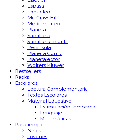
Espasa
Loqueleo
Mc Graw-Hill
Mediterraneo
Planeta
Santillana
Santillana Infantil
Península
Planeta Cómic
Planetalector
Wolters Kluwer
Bestsellers
Packs
Escolares
Lectura Complementaria
Textos Escolares
Material Educativo
Estimulación temprana
Lenguaje
Matemáticas
Pasatiempo
Niños
Jóvenes