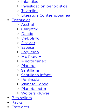
Infantiles
Investigación periodística
Juveniles
Literatura Contemporánea
Editoriales
Austral
Caligrafix
Dactic
Debolsillo
Elsevier
Espasa
Loqueleo
Mc Graw-Hill
Mediterraneo
Planeta
Santillana
Santillana Infantil
Península
Planeta Cómic
Planetalector
Wolters Kluwer
Bestsellers
Packs
Escolares