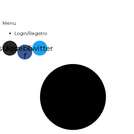
Menu
Login/Registro
stagram
Facebook-
Twitter
f