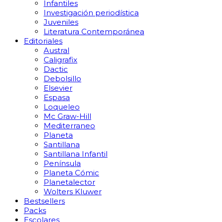
Infantiles
Investigación periodística
Juveniles
Literatura Contemporánea
Editoriales
Austral
Caligrafix
Dactic
Debolsillo
Elsevier
Espasa
Loqueleo
Mc Graw-Hill
Mediterraneo
Planeta
Santillana
Santillana Infantil
Península
Planeta Cómic
Planetalector
Wolters Kluwer
Bestsellers
Packs
Escolares