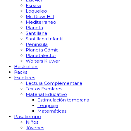
Espasa
Loqueleo
Mc Graw-Hill
Mediterraneo
Planeta
Santillana
Santillana Infantil
Península
Planeta Cómic
Planetalector
Wolters Kluwer
Bestsellers
Packs
Escolares
Lectura Complementaria
Textos Escolares
Material Educativo
Estimulación temprana
Lenguaje
Matemáticas
Pasatiempo
Niños
Jóvenes