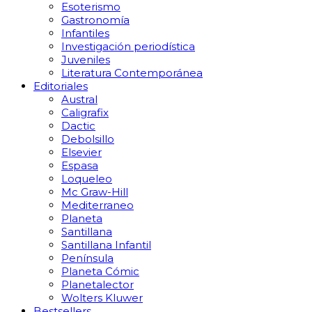
Esoterismo
Gastronomía
Infantiles
Investigación periodística
Juveniles
Literatura Contemporánea
Editoriales
Austral
Caligrafix
Dactic
Debolsillo
Elsevier
Espasa
Loqueleo
Mc Graw-Hill
Mediterraneo
Planeta
Santillana
Santillana Infantil
Península
Planeta Cómic
Planetalector
Wolters Kluwer
Bestsellers