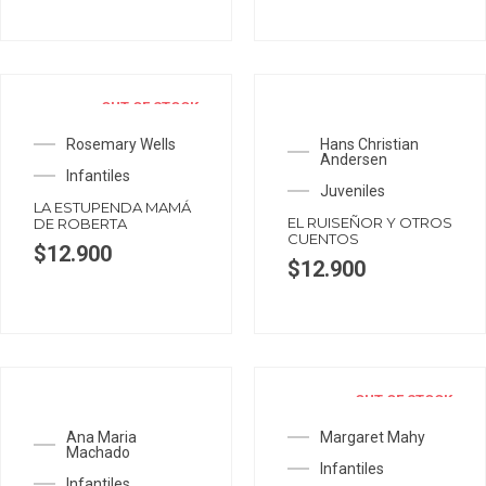
OUT OF STOCK
Rosemary Wells
Hans Christian
Andersen
Infantiles
Juveniles
LA ESTUPENDA MAMÁ
EL RUISEÑOR Y OTROS
DE ROBERTA
CUENTOS
$
12.900
$
12.900
OUT OF STOCK
Ana Maria
Margaret Mahy
Machado
Infantiles
Infantiles