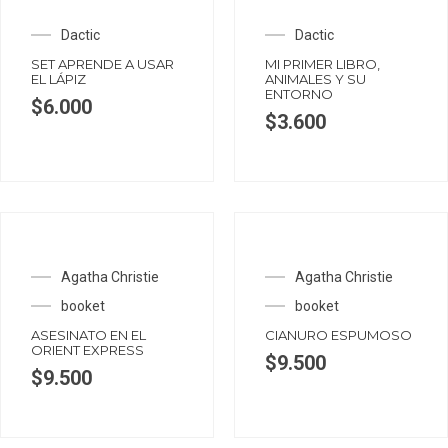
OUT OF STOCK
Dactic
Dactic
SET APRENDE A USAR
MI PRIMER LIBRO,
EL LÁPIZ
ANIMALES Y SU
ENTORNO
$
6.000
$
3.600
Agatha Christie
Agatha Christie
booket
booket
ASESINATO EN EL
CIANURO ESPUMOSO
ORIENT EXPRESS
$
9.500
$
9.500