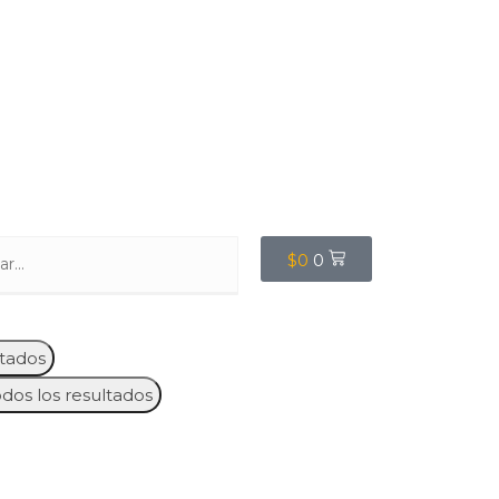
$
0
0
tados
odos los resultados