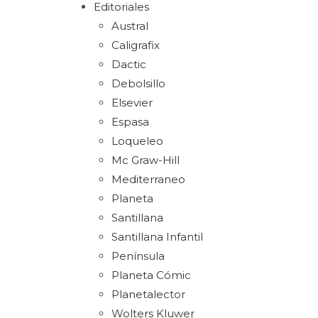
Editoriales
Austral
Caligrafix
Dactic
Debolsillo
Elsevier
Espasa
Loqueleo
Mc Graw-Hill
Mediterraneo
Planeta
Santillana
Santillana Infantil
Península
Planeta Cómic
Planetalector
Wolters Kluwer