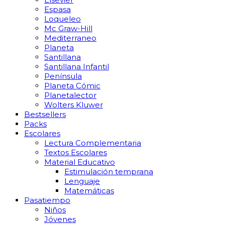
Espasa
Loqueleo
Mc Graw-Hill
Mediterraneo
Planeta
Santillana
Santillana Infantil
Península
Planeta Cómic
Planetalector
Wolters Kluwer
Bestsellers
Packs
Escolares
Lectura Complementaria
Textos Escolares
Material Educativo
Estimulación temprana
Lenguaje
Matemáticas
Pasatiempo
Niños
Jóvenes