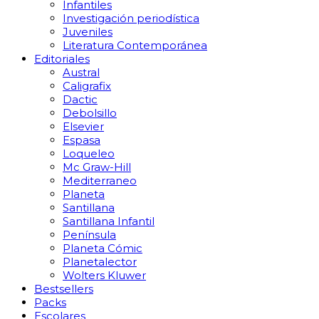
Infantiles
Investigación periodística
Juveniles
Literatura Contemporánea
Editoriales
Austral
Caligrafix
Dactic
Debolsillo
Elsevier
Espasa
Loqueleo
Mc Graw-Hill
Mediterraneo
Planeta
Santillana
Santillana Infantil
Península
Planeta Cómic
Planetalector
Wolters Kluwer
Bestsellers
Packs
Escolares