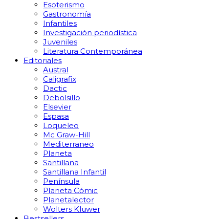
Esoterismo
Gastronomía
Infantiles
Investigación periodística
Juveniles
Literatura Contemporánea
Editoriales
Austral
Caligrafix
Dactic
Debolsillo
Elsevier
Espasa
Loqueleo
Mc Graw-Hill
Mediterraneo
Planeta
Santillana
Santillana Infantil
Península
Planeta Cómic
Planetalector
Wolters Kluwer
Bestsellers