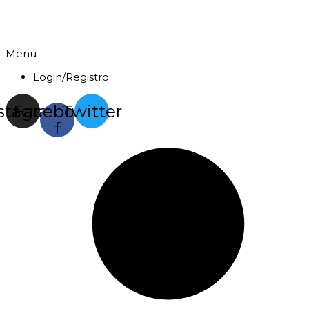
Menu
Login/Registro
stagram
Facebook-
Twitter
f