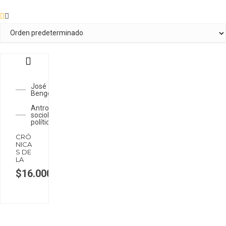
José
Bengoa
Antropología,
sociología y
política
CRÓ
NICA
S DE
LA
$
16.000