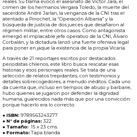
reales. Su trama evocó el asesinato de Víctor Jara, el
crimen de los hermanos Vergara Toledo, la muerte del
sacerdote André Jarlan, la venganza de la CNI tras el
atentado a Pinochet, la “Operación Albania” y la
búsqueda de justicia de dos jueces que desafiaron al
régimen militar, entre otros casos. Como antagonista
emergió el implacable jefe operativo de la CNI, Álvaro
Corbalán, y la dictadura lanzó una fuerte ofensiva legal
para poner en jaque la existencia de la propia Vicaría.
A través de 21 reportajes escritos por destacados
periodistas chilenos, este libro busca rescatar esas
historias y esos personajes reales. Se trata de una
selección de relatos trepidantes, con testimonios y
detalles sobrecogedores, a menudo inéditos. Cada uno
da cuenta que, incluso en tiempos de abuso y barbarie,
hubo quienes se jugaron por defender la dignidad
humana, guarecidos nada más que por una convicción:
porque hacerlo era lo correcto.
●
ISBN
:
9789563243277
● N° de páginas:
322
● Tamaño:
15 x 23 cms.
● Formato:
Tapa blanda