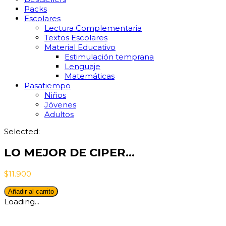
Packs
Escolares
Lectura Complementaria
Textos Escolares
Material Educativo
Estimulación temprana
Lenguaje
Matemáticas
Pasatiempo
Niños
Jóvenes
Adultos
Selected:
LO MEJOR DE CIPER…
$
11.900
LO
Añadir al carrito
MEJOR
Loading...
DE
CIPER