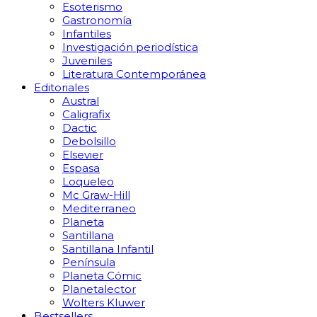
Esoterismo
Gastronomía
Infantiles
Investigación periodística
Juveniles
Literatura Contemporánea
Editoriales
Austral
Caligrafix
Dactic
Debolsillo
Elsevier
Espasa
Loqueleo
Mc Graw-Hill
Mediterraneo
Planeta
Santillana
Santillana Infantil
Península
Planeta Cómic
Planetalector
Wolters Kluwer
Bestsellers