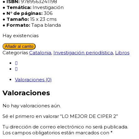
● ISBN:
9789563241198
● Temática:
Investigación
●
N° de páginas:
306
●
Tamaño:
15 x 23 cms
● Formato:
Tapa blanda
Hay existencias
LO
Añadir al carrito
MEJOR
Categorías
Catalonia
,
Investigación periodística
,
Libros
DE
CIPER
2
cantidad
Valoraciones (0)
Valoraciones
No hay valoraciones aún.
Sé el primero en valorar “LO MEJOR DE CIPER 2”
Tu dirección de correo electrónico no será publicada.
Los campos obligatorios están marcados con
*