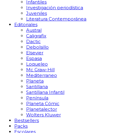
Infantiles
Investigación periodística
Juveniles
Literatura Contemporánea
Editoriales
Austral
Caligrafix
Dactic
Debolsillo
Elsevier
Espasa
Loqueleo
Mc Graw-Hill
Mediterraneo
Planeta
Santillana
Santillana Infantil
Península
Planeta Cómic
Planetalector
Wolters Kluwer
Bestsellers
Packs
Escolares