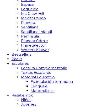
Espasa
Loqueleo
Mc Graw-Hill
Mediterraneo
Planeta
Santillana
Santillana Infantil
Península
Planeta Cómic
Planetalector
Wolters Kluwer
Bestsellers
Packs
Escolares
Lectura Complementaria
Textos Escolares
Material Educativo
Estimulación temprana
Lenguaje
Matemáticas
Pasatiempo
Niños
Jóvenes