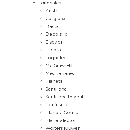
Editoriales
Austral
Caligrafix
Dactic
Debolsillo
Elsevier
Espasa
Loqueleo
Mc Graw-Hill
Mediterraneo
Planeta
Santillana
Santillana Infantil
Península
Planeta Cómic
Planetalector
Wolters Kluwer