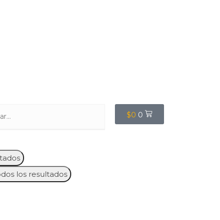
$
0
0
tados
odos los resultados