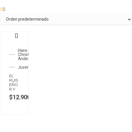
Hans
Christian
Andersen
Juveniles
EL
RUIS
EÑO
R Y
$
12.900