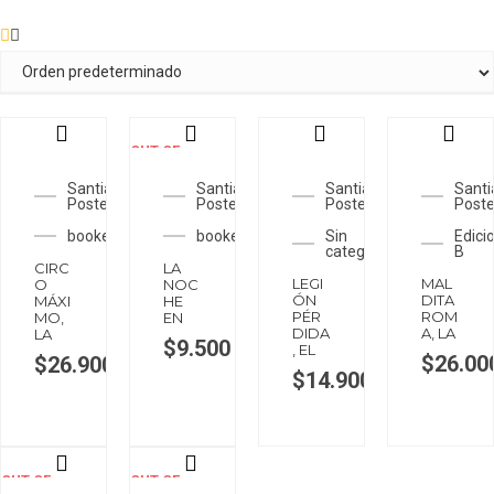
OUT OF
STOCK
Santiago
Santiago
Santiago
Santi
Posteguillo
Posteguillo
Posteguillo
Poste
booket
booket
Sin
Edici
categorizar
B
CIRC
LA
LEGI
MAL
O
NOC
ÓN
DITA
MÁXI
HE
PÉR
ROM
MO,
EN
DIDA
A, LA
LA
$
9.500
, EL
$
26.00
$
26.900
$
14.900
OUT OF
OUT OF