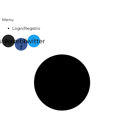
Menu
Login/Registro
stagram
Facebook-
Twitter
f