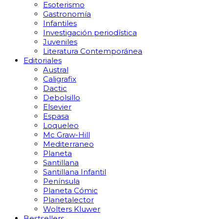
Esoterismo
Gastronomía
Infantiles
Investigación periodística
Juveniles
Literatura Contemporánea
Editoriales
Austral
Caligrafix
Dactic
Debolsillo
Elsevier
Espasa
Loqueleo
Mc Graw-Hill
Mediterraneo
Planeta
Santillana
Santillana Infantil
Península
Planeta Cómic
Planetalector
Wolters Kluwer
Bestsellers