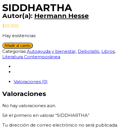
SIDDHARTHA
Autor(a):
Hermann Hesse
$
10.000
Hay existencias
SIDDHARTHA
Añadir al carrito
cantidad
Categorías
Autoayuda y bienestar
,
Debolsillo
,
Libros
,
Literatura Contemporánea
Valoraciones (0)
Valoraciones
No hay valoraciones aún.
Sé el primero en valorar “SIDDHARTHA”
Tu dirección de correo electrónico no será publicada.