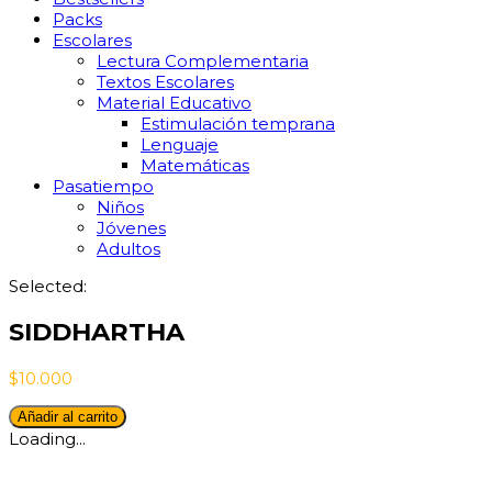
Packs
Escolares
Lectura Complementaria
Textos Escolares
Material Educativo
Estimulación temprana
Lenguaje
Matemáticas
Pasatiempo
Niños
Jóvenes
Adultos
Selected:
SIDDHARTHA
$
10.000
SIDDHARTHA
Añadir al carrito
cantidad
Loading...