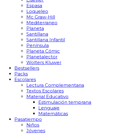
Espasa
Loqueleo
Mc Graw-Hill
Mediterraneo
Planeta
Santillana
Santillana Infantil
Península
Planeta Cómic
Planetalector
Wolters Kluwer
Bestsellers
Packs
Escolares
Lectura Complementaria
Textos Escolares
Material Educativo
Estimulación temprana
Lenguaje
Matemáticas
Pasatiempo
Niños
Jóvenes