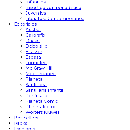
Infantiles
Investigación periodística
Juveniles
Literatura Contemporánea
Editoriales
Austral
Caligrafix
Dactic
Debolsillo
Elsevier
Espasa
Loqueleo
Mc Graw-Hill
Mediterraneo
Planeta
Santillana
Santillana Infantil
Península
Planeta Cómic
Planetalector
Wolters Kluwer
Bestsellers
Packs
Escolares