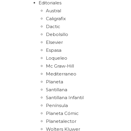
Editoriales
Austral
Caligrafix
Dactic
Debolsillo
Elsevier
Espasa
Loqueleo
Mc Graw-Hill
Mediterraneo
Planeta
Santillana
Santillana Infantil
Península
Planeta Cómic
Planetalector
Wolters Kluwer