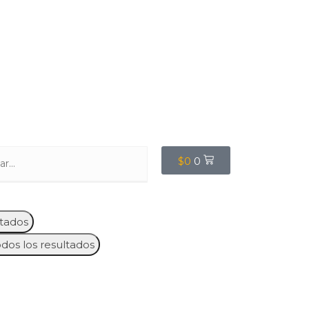
$
0
0
tados
odos los resultados