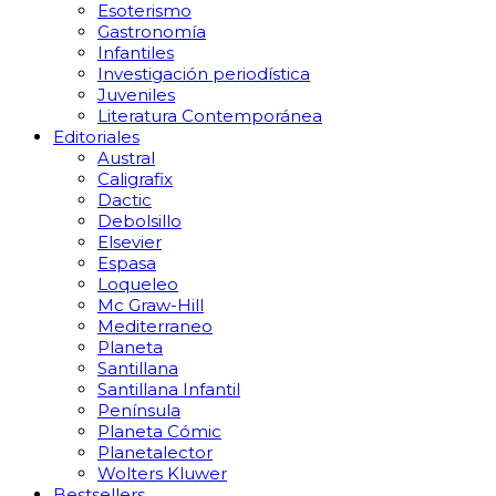
Esoterismo
Gastronomía
Infantiles
Investigación periodística
Juveniles
Literatura Contemporánea
Editoriales
Austral
Caligrafix
Dactic
Debolsillo
Elsevier
Espasa
Loqueleo
Mc Graw-Hill
Mediterraneo
Planeta
Santillana
Santillana Infantil
Península
Planeta Cómic
Planetalector
Wolters Kluwer
Bestsellers