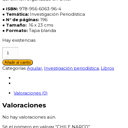
● ISBN:
978-956-6063-96-4
● Temática:
Investigación Periodística
●
N° de páginas:
196
●
Tamaño:
16 x 23 cms
● Formato:
Tapa blanda
Hay existencias
CHILE
NARCO
cantidad
Añadir al carrito
Categorías
Aguilar
,
Investigación periodística
,
Libros
Valoraciones (0)
Valoraciones
No hay valoraciones aún.
Sé el primero en valorar “CHILE NARCO”