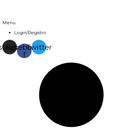
Menu
Login/Registro
stagram
Facebook-
Twitter
f