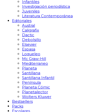
Infantiles
Investigación periodística
Juveniles
Literatura Contemporánea
Editoriales
Austral
Caligrafix
Dactic
Debolsillo
Elsevier
Espasa
Loqueleo
Mc Graw-Hill
Mediterraneo
Planeta
Santillana
Santillana Infantil
Península
Planeta Cómic
Planetalector
Wolters Kluwer
Bestsellers
Packs
Escolares