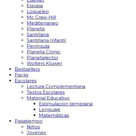
Espasa
Loqueleo
Mc Graw-Hill
Mediterraneo
Planeta
Santillana
Santillana Infantil
Península
Planeta Cómic
Planetalector
Wolters Kluwer
Bestsellers
Packs
Escolares
Lectura Complementaria
Textos Escolares
Material Educativo
Estimulación temprana
Lenguaje
Matemáticas
Pasatiempo
Niños
Jóvenes