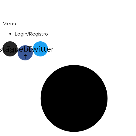
Menu
Login/Registro
stagram
Facebook-
Twitter
f