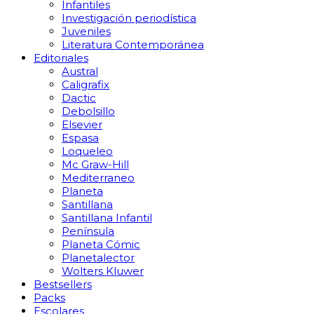
Infantiles
Investigación periodística
Juveniles
Literatura Contemporánea
Editoriales
Austral
Caligrafix
Dactic
Debolsillo
Elsevier
Espasa
Loqueleo
Mc Graw-Hill
Mediterraneo
Planeta
Santillana
Santillana Infantil
Península
Planeta Cómic
Planetalector
Wolters Kluwer
Bestsellers
Packs
Escolares