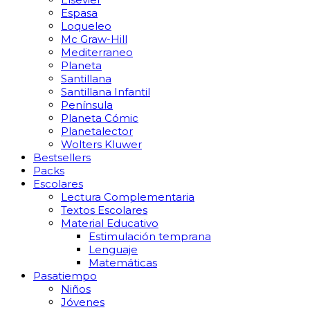
Espasa
Loqueleo
Mc Graw-Hill
Mediterraneo
Planeta
Santillana
Santillana Infantil
Península
Planeta Cómic
Planetalector
Wolters Kluwer
Bestsellers
Packs
Escolares
Lectura Complementaria
Textos Escolares
Material Educativo
Estimulación temprana
Lenguaje
Matemáticas
Pasatiempo
Niños
Jóvenes