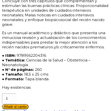
Concluye con tres capítulos que complementan y
estimulan las buenas prácticas clínicas: Proporcionalidad
terapéutica en unidades de cuidados intensivos
neonatales; Malas noticias en cuidados intensivos
neonatales; y enfoque biopsicosocial del recién nacido
grave.
Es un manual académico y didáctico que presenta una
minuciosa revisión y actualización de los conocimientos
indispensables para prestar la mejor atención a los
recién nacidos prematuros y/o críticamente enfermos.
● ISBN:
9789562204316
● Temática:
Ciencias de la Salud – Obstetricia –
Neonatología
●
N° de páginas:
260
●
Tamaño:
18,5 x 25 cms
● Formato:
Tapa blanda
Hay existencias
MANUAL
DE
MANEJO
Añadir al carrito
INTENSIVO