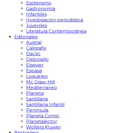
Esoterismo
Gastronomía
Infantiles
Investigación periodística
Juveniles
Literatura Contemporánea
Editoriales
Austral
Caligrafix
Dactic
Debolsillo
Elsevier
Espasa
Loqueleo
Mc Graw-Hill
Mediterraneo
Planeta
Santillana
Santillana Infantil
Península
Planeta Cómic
Planetalector
Wolters Kluwer
Bestsellers