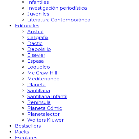
Infantiles
Investigación periodística
Juveniles
Literatura Contemporánea
Editoriales
Austral
Caligrafix
Dactic
Debolsillo
Elsevier
Espasa
Loqueleo
Mc Graw-Hill
Mediterraneo
Planeta
Santillana
Santillana Infantil
Península
Planeta Cómic
Planetalector
Wolters Kluwer
Bestsellers
Packs
Escolares