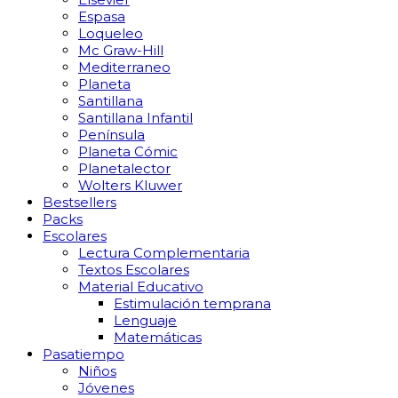
Espasa
Loqueleo
Mc Graw-Hill
Mediterraneo
Planeta
Santillana
Santillana Infantil
Península
Planeta Cómic
Planetalector
Wolters Kluwer
Bestsellers
Packs
Escolares
Lectura Complementaria
Textos Escolares
Material Educativo
Estimulación temprana
Lenguaje
Matemáticas
Pasatiempo
Niños
Jóvenes