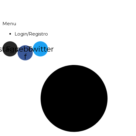
Menu
Login/Registro
stagram
Facebook-
Twitter
f