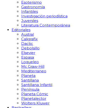
Esoterismo
Gastronomía
Infantiles
Investigación periodística
Juveniles
Literatura Contemporánea
Editoriales
Austral
Caligrafix
Dactic
Debolsillo
Elsevier
Espasa
Loqueleo
Mc Graw-Hill
Mediterraneo
Planeta
Santillana
Santillana Infantil
Península
Planeta Cómic
Planetalector
Wolters Kluwer
Bestsellers