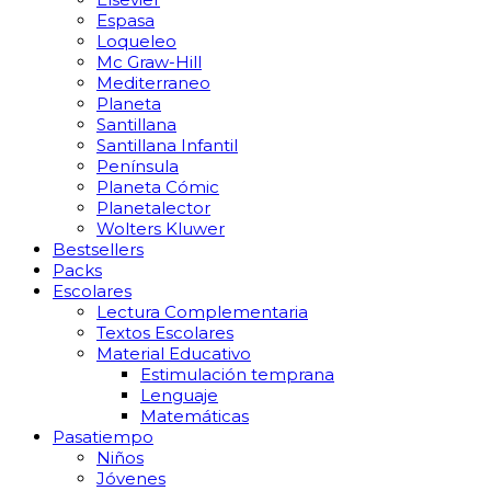
Espasa
Loqueleo
Mc Graw-Hill
Mediterraneo
Planeta
Santillana
Santillana Infantil
Península
Planeta Cómic
Planetalector
Wolters Kluwer
Bestsellers
Packs
Escolares
Lectura Complementaria
Textos Escolares
Material Educativo
Estimulación temprana
Lenguaje
Matemáticas
Pasatiempo
Niños
Jóvenes