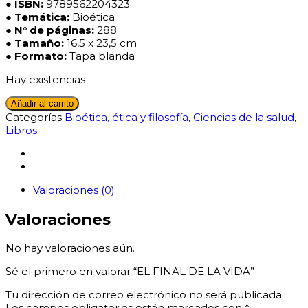
● ISBN:
9789562204323
● Temática:
Bioética
●
N° de páginas:
288
●
Tamaño:
16,5 x 23,5 cm
● Formato:
Tapa blanda
Hay existencias
EL
Añadir al carrito
FINAL
Categorías
Bioética, ética y filosofía
,
Ciencias de la salud
,
DE
Libros
LA
VIDA
cantidad
Valoraciones (0)
Valoraciones
No hay valoraciones aún.
Sé el primero en valorar “EL FINAL DE LA VIDA”
Tu dirección de correo electrónico no será publicada.
Los campos obligatorios están marcados con
*