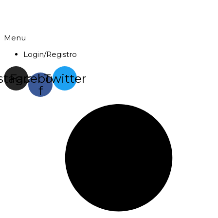
Menu
Login/Registro
stagram
Facebook-
Twitter
f