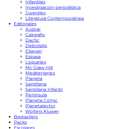
Infantiles
Investigación periodística
Juveniles
Literatura Contemporánea
Editoriales
Austral
Caligrafix
Dactic
Debolsillo
Elsevier
Espasa
Loqueleo
Mc Graw-Hill
Mediterraneo
Planeta
Santillana
Santillana Infantil
Península
Planeta Cómic
Planetalector
Wolters Kluwer
Bestsellers
Packs
Escolares