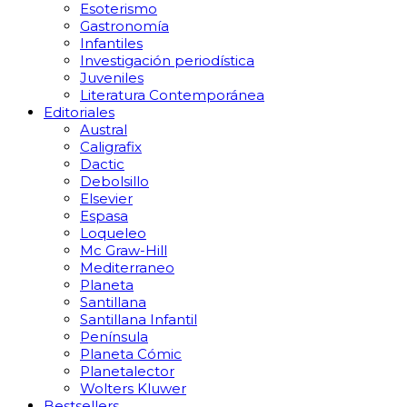
Esoterismo
Gastronomía
Infantiles
Investigación periodística
Juveniles
Literatura Contemporánea
Editoriales
Austral
Caligrafix
Dactic
Debolsillo
Elsevier
Espasa
Loqueleo
Mc Graw-Hill
Mediterraneo
Planeta
Santillana
Santillana Infantil
Península
Planeta Cómic
Planetalector
Wolters Kluwer
Bestsellers