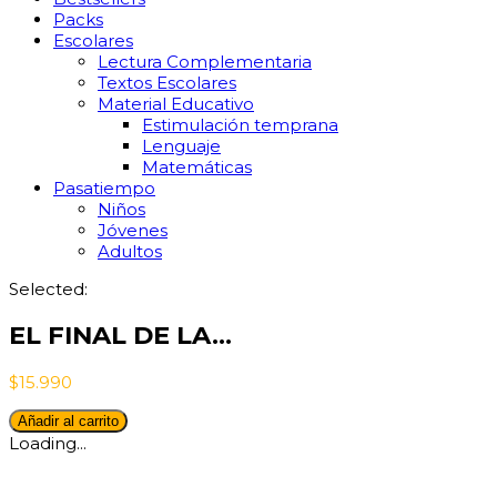
Packs
Escolares
Lectura Complementaria
Textos Escolares
Material Educativo
Estimulación temprana
Lenguaje
Matemáticas
Pasatiempo
Niños
Jóvenes
Adultos
Selected:
EL FINAL DE LA…
$
15.990
EL
Añadir al carrito
FINAL
Loading...
DE
LA