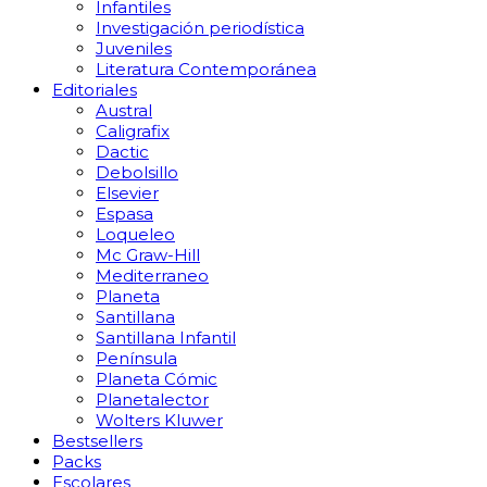
Infantiles
Investigación periodística
Juveniles
Literatura Contemporánea
Editoriales
Austral
Caligrafix
Dactic
Debolsillo
Elsevier
Espasa
Loqueleo
Mc Graw-Hill
Mediterraneo
Planeta
Santillana
Santillana Infantil
Península
Planeta Cómic
Planetalector
Wolters Kluwer
Bestsellers
Packs
Escolares