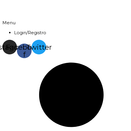
Menu
Login/Registro
stagram
Facebook-
Twitter
f