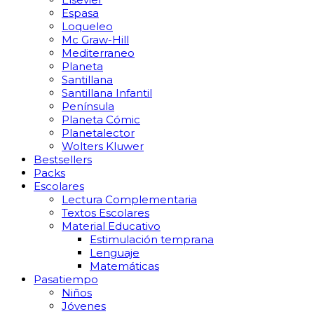
Espasa
Loqueleo
Mc Graw-Hill
Mediterraneo
Planeta
Santillana
Santillana Infantil
Península
Planeta Cómic
Planetalector
Wolters Kluwer
Bestsellers
Packs
Escolares
Lectura Complementaria
Textos Escolares
Material Educativo
Estimulación temprana
Lenguaje
Matemáticas
Pasatiempo
Niños
Jóvenes