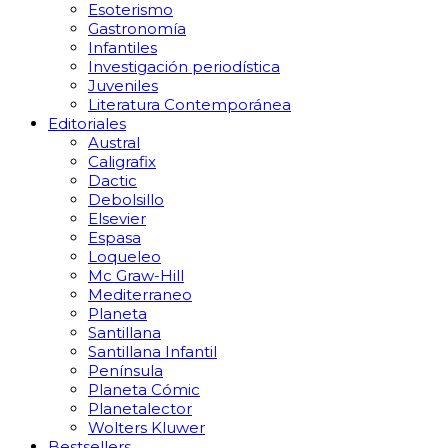
Esoterismo
Gastronomía
Infantiles
Investigación periodística
Juveniles
Literatura Contemporánea
Editoriales
Austral
Caligrafix
Dactic
Debolsillo
Elsevier
Espasa
Loqueleo
Mc Graw-Hill
Mediterraneo
Planeta
Santillana
Santillana Infantil
Península
Planeta Cómic
Planetalector
Wolters Kluwer
Bestsellers