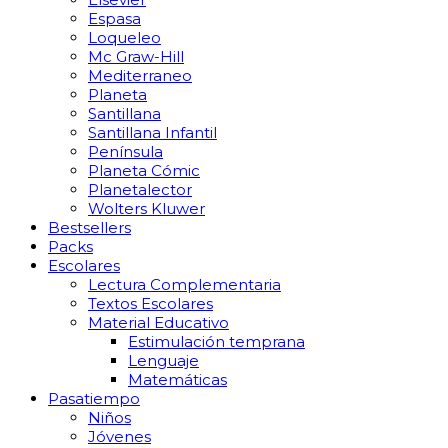
Espasa
Loqueleo
Mc Graw-Hill
Mediterraneo
Planeta
Santillana
Santillana Infantil
Península
Planeta Cómic
Planetalector
Wolters Kluwer
Bestsellers
Packs
Escolares
Lectura Complementaria
Textos Escolares
Material Educativo
Estimulación temprana
Lenguaje
Matemáticas
Pasatiempo
Niños
Jóvenes