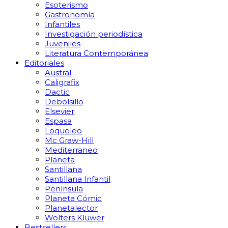
Esoterismo
Gastronomía
Infantiles
Investigación periodística
Juveniles
Literatura Contemporánea
Editoriales
Austral
Caligrafix
Dactic
Debolsillo
Elsevier
Espasa
Loqueleo
Mc Graw-Hill
Mediterraneo
Planeta
Santillana
Santillana Infantil
Península
Planeta Cómic
Planetalector
Wolters Kluwer
Bestsellers