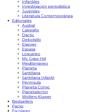
Infantiles
Investigación periodística
Juveniles
Literatura Contemporánea
Editoriales
Austral
Caligrafix
Dactic
Debolsillo
Elsevier
Espasa
Loqueleo
Mc Graw-Hill
Mediterraneo
Planeta
Santillana
Santillana Infantil
Península
Planeta Cómic
Planetalector
Wolters Kluwer
Bestsellers
Packs
Escolares