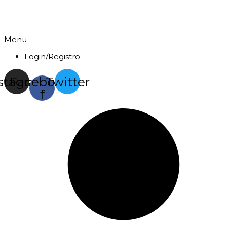
Menu
Login/Registro
stagram
Facebook-
Twitter
f