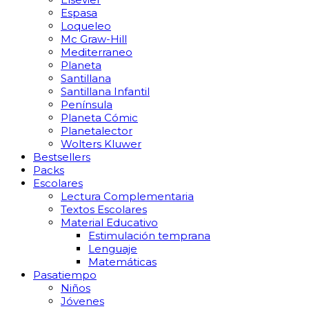
Espasa
Loqueleo
Mc Graw-Hill
Mediterraneo
Planeta
Santillana
Santillana Infantil
Península
Planeta Cómic
Planetalector
Wolters Kluwer
Bestsellers
Packs
Escolares
Lectura Complementaria
Textos Escolares
Material Educativo
Estimulación temprana
Lenguaje
Matemáticas
Pasatiempo
Niños
Jóvenes