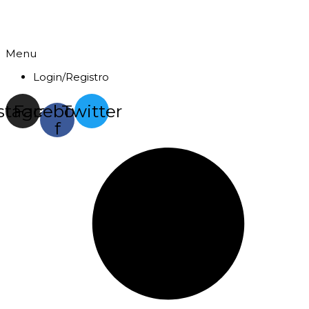
Menu
Login/Registro
stagram
Facebook-
Twitter
f