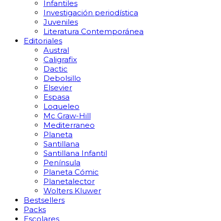
Infantiles
Investigación periodística
Juveniles
Literatura Contemporánea
Editoriales
Austral
Caligrafix
Dactic
Debolsillo
Elsevier
Espasa
Loqueleo
Mc Graw-Hill
Mediterraneo
Planeta
Santillana
Santillana Infantil
Península
Planeta Cómic
Planetalector
Wolters Kluwer
Bestsellers
Packs
Escolares