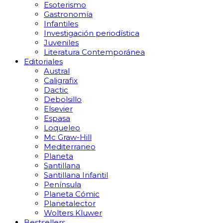
Esoterismo
Gastronomía
Infantiles
Investigación periodística
Juveniles
Literatura Contemporánea
Editoriales
Austral
Caligrafix
Dactic
Debolsillo
Elsevier
Espasa
Loqueleo
Mc Graw-Hill
Mediterraneo
Planeta
Santillana
Santillana Infantil
Península
Planeta Cómic
Planetalector
Wolters Kluwer
Bestsellers