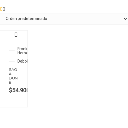
OUT OF
STOCK
Frank
Herbert
Debolsillo
SAG
A
DUN
E
$
54.900