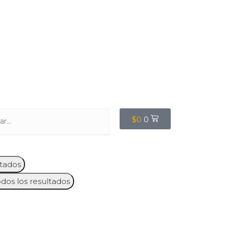
$
0
0
tados
odos los resultados