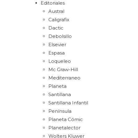
Editoriales
Austral
Caligrafix
Dactic
Debolsillo
Elsevier
Espasa
Loqueleo
Mc Graw-Hill
Mediterraneo
Planeta
Santillana
Santillana Infantil
Península
Planeta Cómic
Planetalector
Wolters Kluwer