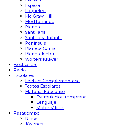
Espasa
Loqueleo
Mc Graw-Hill
Mediterraneo
Planeta
Santillana
Santillana Infantil
Península
Planeta Cómic
Planetalector
Wolters Kluwer
Bestsellers
Packs
Escolares
Lectura Complementaria
Textos Escolares
Material Educativo
Estimulación temprana
Lenguaje
Matemáticas
Pasatiempo
Niños
Jóvenes