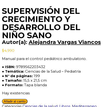
DESARROLLO
DEL
SUPERVISIÓN DEL
NIÑO
SANO
CRECIMIENTO Y
cantidad
DESARROLLO DEL
NIÑO SANO
Autor(a):
Alejandra Vargas Viancos
$
4.990
Manual para el control pediátrico ambulatorio.
● ISBN:
9789562203432
● Temática:
Ciencias de la Salud – Pediatría
●
N° de páginas:
199
●
Tamaño:
15,5 x 21,5 cm
● Formato:
Tapa blanda
Hay existencias
SUPERVISIÓN
Añadir al carrito
DEL
Categorías
Ciencias de la salud
,
Libros
,
Mediterraneo