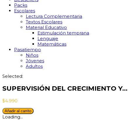
Packs
Escolares
Lectura Complementaria
Textos Escolares
Material Educativo
Estimulación temprana
Lenguaje
Matemáticas
Pasatiempo
Niños
Jóvenes
Adultos
Selected:
SUPERVISIÓN DEL CRECIMIENTO Y…
$
4.990
SUPERVISIÓN
Añadir al carrito
DEL
Loading...
CRECIMIENTO
Y