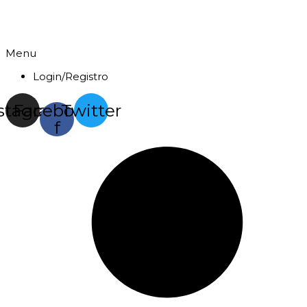
Menu
Login/Registro
stagram
Facebook-
Twitter
f