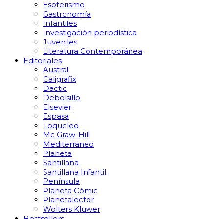
Esoterismo
Gastronomía
Infantiles
Investigación periodística
Juveniles
Literatura Contemporánea
Editoriales
Austral
Caligrafix
Dactic
Debolsillo
Elsevier
Espasa
Loqueleo
Mc Graw-Hill
Mediterraneo
Planeta
Santillana
Santillana Infantil
Península
Planeta Cómic
Planetalector
Wolters Kluwer
Bestsellers