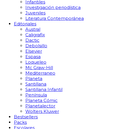
Infantiles
Investigación periodística
Juveniles
Literatura Contemporánea
Editoriales
Austral
Caligrafix
Dactic
Debolsillo
Elsevier
Espasa
Loqueleo
Mc Graw-Hill
Mediterraneo
Planeta
Santillana
Santillana Infantil
Península
Planeta Cómic
Planetalector
Wolters Kluwer
Bestsellers
Packs
Escolares