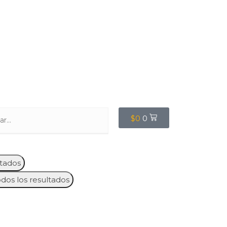
$
0
0
tados
odos los resultados