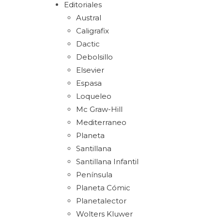
Editoriales
Austral
Caligrafix
Dactic
Debolsillo
Elsevier
Espasa
Loqueleo
Mc Graw-Hill
Mediterraneo
Planeta
Santillana
Santillana Infantil
Península
Planeta Cómic
Planetalector
Wolters Kluwer