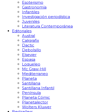
Esoterismo
Gastronomía
Infantiles
Investigación periodística
Juveniles
Literatura Contemporánea
Editoriales
Austral
Caligrafix
Dactic
Debolsillo
Elsevier
Espasa
Loqueleo
Mc Graw-Hill
Mediterraneo
Planeta
Santillana
Santillana Infantil
Península
Planeta Cómic
Planetalector
Wolters Kluwer
Bestsellers