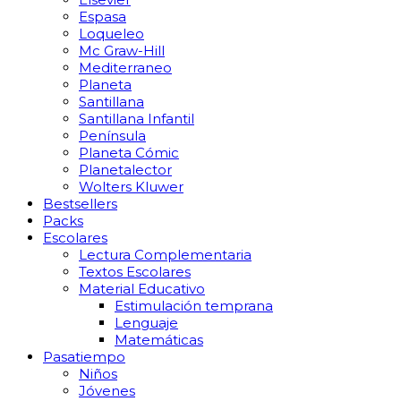
Espasa
Loqueleo
Mc Graw-Hill
Mediterraneo
Planeta
Santillana
Santillana Infantil
Península
Planeta Cómic
Planetalector
Wolters Kluwer
Bestsellers
Packs
Escolares
Lectura Complementaria
Textos Escolares
Material Educativo
Estimulación temprana
Lenguaje
Matemáticas
Pasatiempo
Niños
Jóvenes