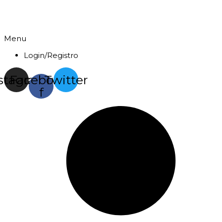
Menu
Login/Registro
stagram
Facebook-
Twitter
f