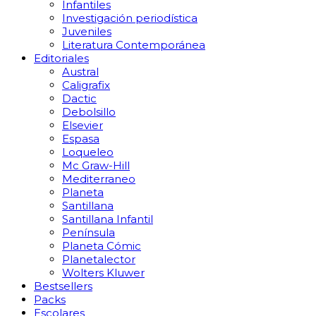
Infantiles
Investigación periodística
Juveniles
Literatura Contemporánea
Editoriales
Austral
Caligrafix
Dactic
Debolsillo
Elsevier
Espasa
Loqueleo
Mc Graw-Hill
Mediterraneo
Planeta
Santillana
Santillana Infantil
Península
Planeta Cómic
Planetalector
Wolters Kluwer
Bestsellers
Packs
Escolares