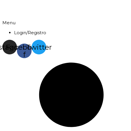
Menu
Login/Registro
stagram
Facebook-
Twitter
f