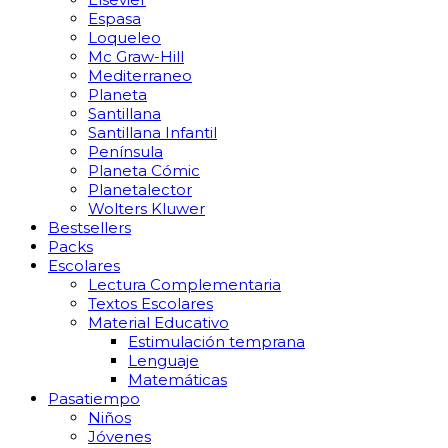
Espasa
Loqueleo
Mc Graw-Hill
Mediterraneo
Planeta
Santillana
Santillana Infantil
Península
Planeta Cómic
Planetalector
Wolters Kluwer
Bestsellers
Packs
Escolares
Lectura Complementaria
Textos Escolares
Material Educativo
Estimulación temprana
Lenguaje
Matemáticas
Pasatiempo
Niños
Jóvenes