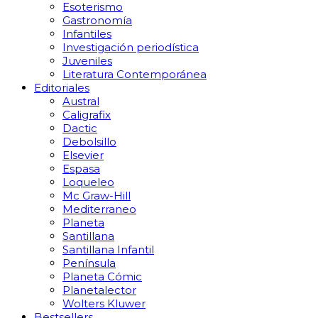
Esoterismo
Gastronomía
Infantiles
Investigación periodística
Juveniles
Literatura Contemporánea
Editoriales
Austral
Caligrafix
Dactic
Debolsillo
Elsevier
Espasa
Loqueleo
Mc Graw-Hill
Mediterraneo
Planeta
Santillana
Santillana Infantil
Península
Planeta Cómic
Planetalector
Wolters Kluwer
Bestsellers