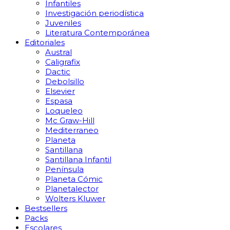
Infantiles
Investigación periodística
Juveniles
Literatura Contemporánea
Editoriales
Austral
Caligrafix
Dactic
Debolsillo
Elsevier
Espasa
Loqueleo
Mc Graw-Hill
Mediterraneo
Planeta
Santillana
Santillana Infantil
Península
Planeta Cómic
Planetalector
Wolters Kluwer
Bestsellers
Packs
Escolares