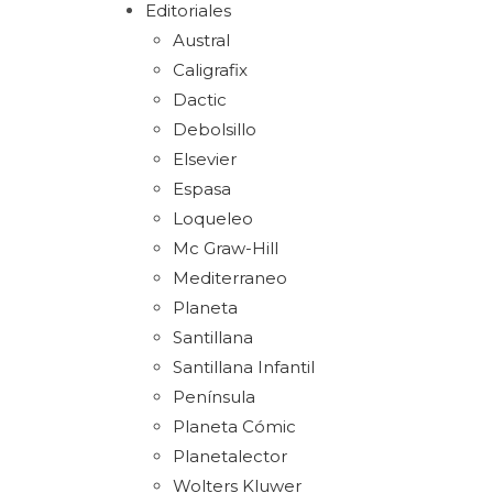
Editoriales
Austral
Caligrafix
Dactic
Debolsillo
Elsevier
Espasa
Loqueleo
Mc Graw-Hill
Mediterraneo
Planeta
Santillana
Santillana Infantil
Península
Planeta Cómic
Planetalector
Wolters Kluwer