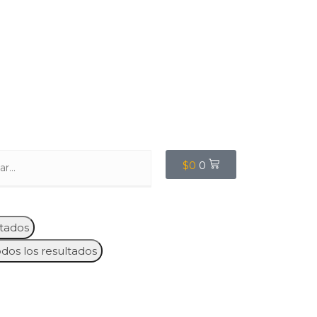
$
0
0
tados
odos los resultados